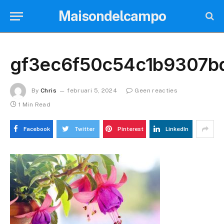
Maisondelcampo
gf3ec6f50c54c1b9307b
By
Chris
februari 5, 2024
Geen reacties
1 Min Read
Facebook
Twitter
Pinterest
LinkedIn