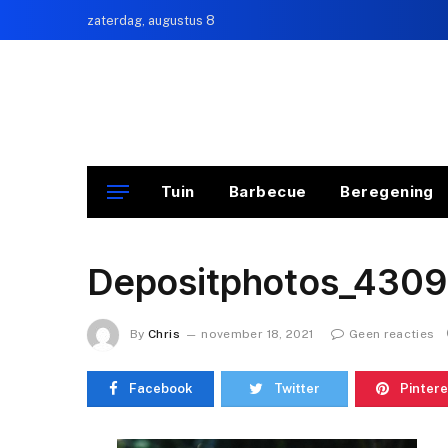
zaterdag, augustus 8
Tuin
Barbecue
Beregening
Depositphotos_4309
By
Chris
november 18, 2021
Geen reacties
Facebook
Twitter
Pintere